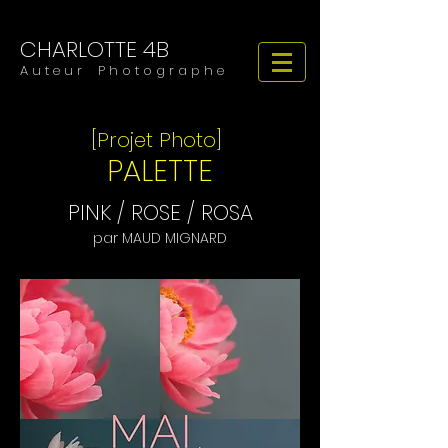
CHARLOTTE 4B
​​​A u t e u r P h o t o g r a p h e
[Projet Photo]
PALETTE
PINK / ROSE / ROSA
par MAUD MIGNARD