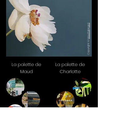
Maud Mignard
Copyright ©
La palette de
La palette de
Maud
Charlotte