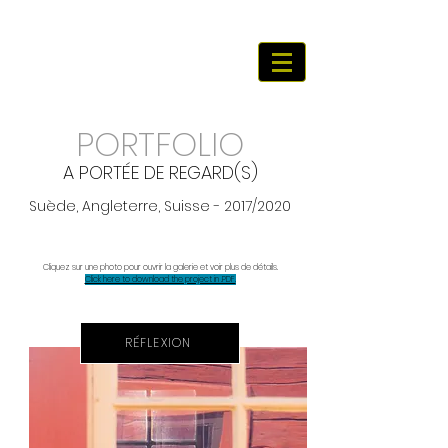
CHARLOTTE 4B
​​​A u t e u r P h o t o g r a p h e
PORTFOLIO
A PORTÉE DE REGARD(S)
Suède, Angleterre, Suisse - 2017/2020
Cliquez sur une photo pour ouvrir la galerie et voir plus de détails.
Click here to download the project in .PDF.
RÉFLEXION