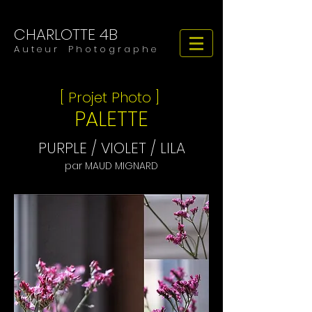
CHARLOTTE 4B
​​​A u t e u r P h o t o g r a p h e
[ Projet Photo ]
PALETTE
PURPLE / VIOLET / LILA
par MAUD MIGNARD